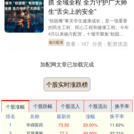
抓 全域全程 全力守护广大师
生“舌尖上的安全”
“校园餐”事关学生健康成长，是一项重要
的民生工程、民心工程和健康工程。今年
4月以来杨方配资，十堰市聚集“校园
餐”专项整治，纪检监察、教育、市场监
杨方配资
查看：
167
分类：
配资优选
管、公安等部门齐....
加配网文章已加载完成
个股实时涨跌榜
个股跌幅
个股流入
个股流出
换手率
个股涨幅
排名
名称
最新价
涨幅
换手率
1
毕得医药
73.92
20.00%
11.62%
2
百普赛斯
77.7
20.00%
23.31%