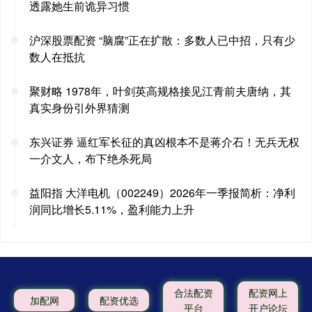
透露她生前诡异习惯
沪深股票配资 “脑腐”正在扩散：多数人已中招，只有少
数人在抵抗
聚财略 1978年，叶剑英高规格接见江青前夫唐纳，其
真实身份引外界猜测
东兴证券 逼红军长征的真凶根本不是蒋介石！无兵无权
一介文人，布下绝杀死局
益阳指 大洋电机（002249）2026年一季报简析：净利
润同比增长5.11%，盈利能力上升
合法配资
配资网上
加配网
配资优选
平台
开户论坛