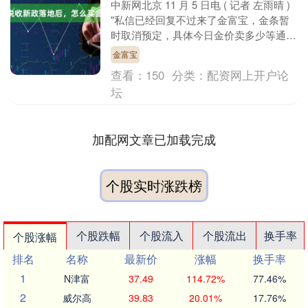
中新网北京 11 月 5 日电 ( 记者 左雨晴 )
"私信已经回复不过来了金富宝，金条暂
时取消预定，具体今日金价卖多少等通知
" 11 月 3 日，有水贝商家....
金富宝
查看：
150
分类：
配资网上开户论
坛
加配网文章已加载完成
个股实时涨跌榜
个股跌幅
个股流入
个股流出
换手率
个股涨幅
排名
名称
最新价
涨幅
换手率
1
N津富
37.49
114.72%
77.46%
2
威尔高
39.83
20.01%
17.76%