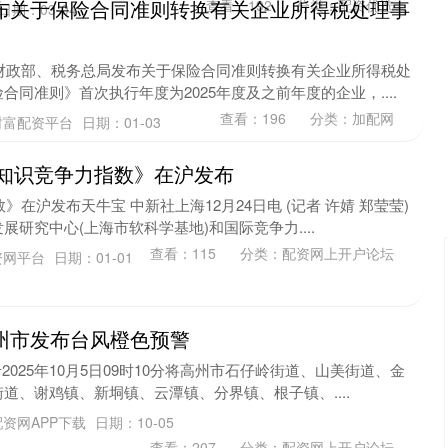
布关于保险合同准则转换有关企业所得税处理事
查看：
192
分类：
配资优选
日期：03-04
，财政部、税务总局发布关于保险合同准则转换有关企业所得税处
同准则》首次执行年度为2025年度及之前年度的企业，....
查看：
196
分类：
加配网
财富配资平台
日期：01-03
亚太知识竞争力指数》在沪发布
》在沪发布天牛宝 中新社上海12月24日电 (记者 许婧 郑莹莹)
研究中心(上海市软科学基地)和国际竞争力....
查看：
115
分类：
配资网上开户论坛
资网平台
日期：01-01
州市发布台风橙色预警
沪深300
4658.15
.86%
57.22
1.24%
于2025年10月5日09时10分将高州市石仔岭街道、山美街道、金
道、谢鸡镇、新垌镇、云潭镇、分界镇、根子镇、....
资网APP下载
日期：10-05
查看：
207
分类：
配资网上开户论坛