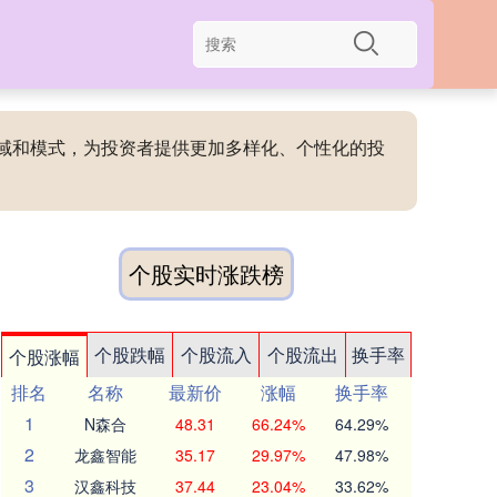
领域和模式，为投资者提供更加多样化、个性化的投
个股实时涨跌榜
个股跌幅
个股流入
个股流出
换手率
个股涨幅
排名
名称
最新价
涨幅
换手率
1
N森合
48.31
66.24%
64.29%
2
龙鑫智能
35.17
29.97%
47.98%
3
汉鑫科技
37.44
23.04%
33.62%