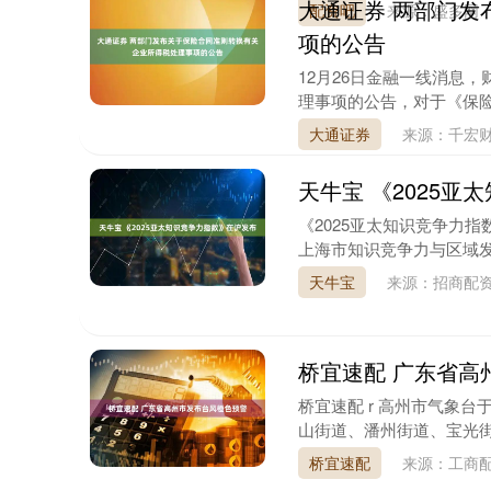
大通证券 两部门发
配资吧
来源：盛多网
项的公告
12月26日金融一线消息
理事项的公告，对于《保险合
大通证券
来源：千宏
天牛宝 《2025
《2025亚太知识竞争力指数
上海市知识竞争力与区域发展
天牛宝
来源：招商配
桥宜速配 广东省高
深证成指
14144.20
6.15
1.47%
258.49
1
桥宜速配 r 高州市气象台
山街道、潘州街道、宝光街
桥宜速配
来源：工商配