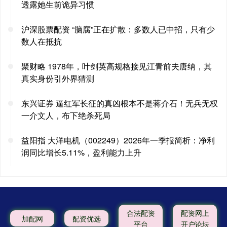
透露她生前诡异习惯
沪深股票配资 “脑腐”正在扩散：多数人已中招，只有少
数人在抵抗
聚财略 1978年，叶剑英高规格接见江青前夫唐纳，其
真实身份引外界猜测
东兴证券 逼红军长征的真凶根本不是蒋介石！无兵无权
一介文人，布下绝杀死局
益阳指 大洋电机（002249）2026年一季报简析：净利
润同比增长5.11%，盈利能力上升
合法配资
配资网上
加配网
配资优选
平台
开户论坛