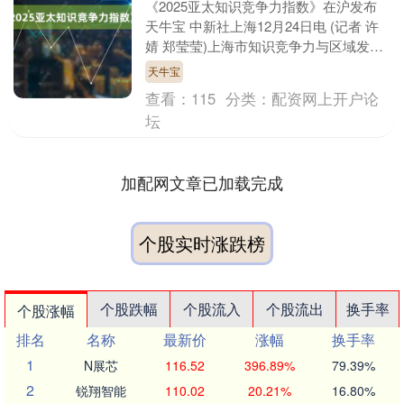
《2025亚太知识竞争力指数》在沪发布
天牛宝 中新社上海12月24日电 (记者 许
婧 郑莹莹)上海市知识竞争力与区域发展
研究中心(上海市软科学基地)和国际竞争
天牛宝
力....
查看：
115
分类：
配资网上开户论
坛
加配网文章已加载完成
个股实时涨跌榜
个股跌幅
个股流入
个股流出
换手率
个股涨幅
排名
名称
最新价
涨幅
换手率
1
N展芯
116.52
396.89%
79.39%
2
锐翔智能
110.02
20.21%
16.80%