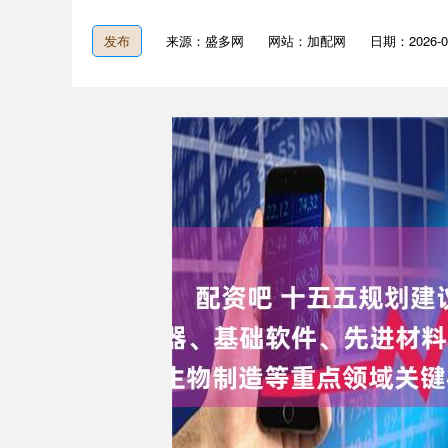
发布
来源：盛多网
网站：加配网
日期：2026-03
深证成指
14332.53
2.17
0.57%
222.41
1