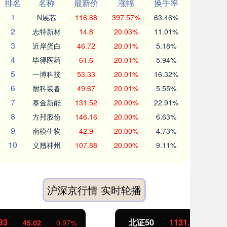
排名
名称
最新价
涨幅
换手率
1
N展芯
116.68
397.57%
63.46%
2
志特新材
14.8
20.03%
11.01%
3
近岸蛋白
46.72
20.01%
5.18%
4
毕得医药
61.6
20.01%
5.94%
5
一博科技
53.33
20.01%
16.32%
6
耐科装备
49.67
20.01%
5.55%
7
泰金新能
131.52
20.00%
22.91%
8
方邦股份
146.16
20.00%
6.63%
9
南模生物
42.9
20.00%
4.73%
10
义翘神州
107.88
20.00%
9.11%
沪深京行情 实时轮播
北证50
1131.10
创
8.22
0.73%