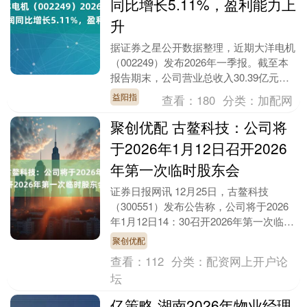
同比增长5.11%，盈利能力上
升
据证券之星公开数据整理，近期大洋电机
（002249）发布2026年一季报。截至本
报告期末，公司营业总收入30.39亿元，
同比下降3.89%，归母净利润2.99亿....
益阳指
查看：
180
分类：
加配网
聚创优配 古鳌科技：公司将
于2026年1月12日召开2026
年第一次临时股东会
证券日报网讯 12月25日，古鳌科技
（300551）发布公告称，公司将于2026
年1月12日14：30召开2026年第一次临时
股东会。....
聚创优配
查看：
112
分类：
配资网上开户论
坛
亿策略 湖南2026年物业经理