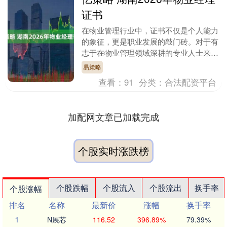
证书
在物业管理行业中，证书不仅是个人能力
的象征，更是职业发展的敲门砖。对于有
志于在物业管理领域深耕的专业人士来
说，了解物业经理证书和物业项目经理证
易策略
书的区别以及它们的....
查看：
91
分类：
合法配资平台
加配网文章已加载完成
个股实时涨跌榜
个股跌幅
个股流入
个股流出
换手率
个股涨幅
排名
名称
最新价
涨幅
换手率
1
N展芯
116.52
396.89%
79.39%