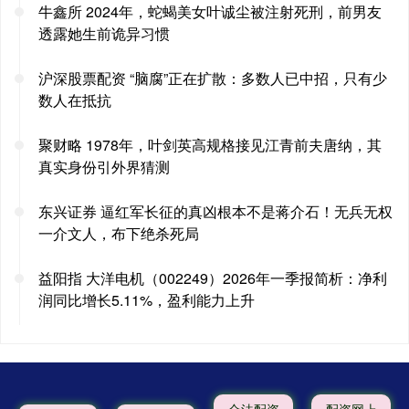
牛鑫所 2024年，蛇蝎美女叶诚尘被注射死刑，前男友
透露她生前诡异习惯
沪深股票配资 “脑腐”正在扩散：多数人已中招，只有少
数人在抵抗
聚财略 1978年，叶剑英高规格接见江青前夫唐纳，其
真实身份引外界猜测
东兴证券 逼红军长征的真凶根本不是蒋介石！无兵无权
一介文人，布下绝杀死局
益阳指 大洋电机（002249）2026年一季报简析：净利
润同比增长5.11%，盈利能力上升
合法配资
配资网上