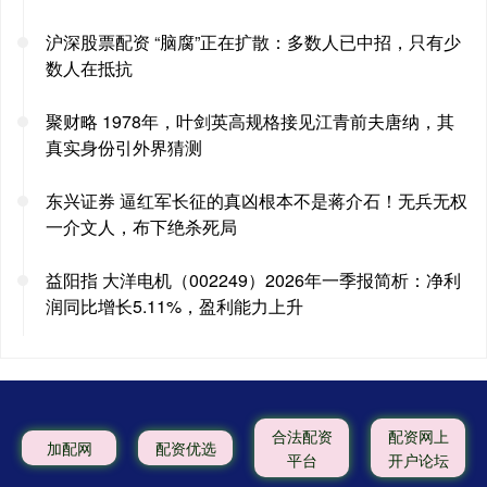
沪深股票配资 “脑腐”正在扩散：多数人已中招，只有少
数人在抵抗
聚财略 1978年，叶剑英高规格接见江青前夫唐纳，其
真实身份引外界猜测
东兴证券 逼红军长征的真凶根本不是蒋介石！无兵无权
一介文人，布下绝杀死局
益阳指 大洋电机（002249）2026年一季报简析：净利
润同比增长5.11%，盈利能力上升
合法配资
配资网上
加配网
配资优选
平台
开户论坛