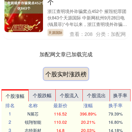
个
浙江查明境外诈骗窝点452个 摧毁犯罪团
伙843个天源国际 中新网杭州9月28日电
(钱晨菲)“今年以来，浙江查明境外诈骗窝
点452个，摧毁犯罪团伙843个，铲....
天源国际
查看：
208
分类：
加配网
加配网文章已加载完成
个股实时涨跌榜
个股跌幅
个股流入
个股流出
换手率
个股涨幅
排名
名称
最新价
涨幅
换手率
1
N展芯
116.52
396.89%
79.39%
2
锐翔智能
110.02
20.21%
16.80%
3
志特新材
14.8
20.03%
14.18%