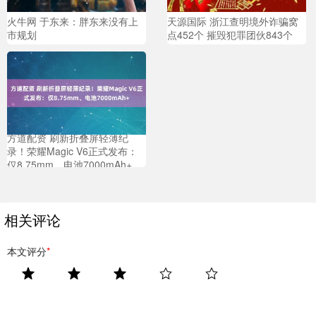
火牛网 于东来：胖东来没有上
天源国际 浙江查明境外诈骗窝
市规划
点452个 摧毁犯罪团伙843个
方道配资 刷新折叠屏轻薄纪
录！荣耀Magic V6正式发布：
仅8.75mm、电池7000mAh+
相关评论
本文评分
*