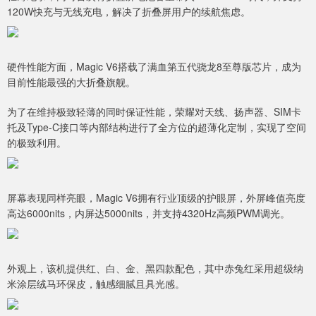
120W快充与无线充电，解决了折叠屏用户的续航焦虑。
硬件性能方面，Magic V6搭载了满血第五代骁龙8至尊版芯片，成为
目前性能最强的大折叠旗舰。
为了在维持极致轻薄的同时保证性能，荣耀对天线、扬声器、SIM卡
托及Type-C接口等内部结构进行了全方位的超薄化定制，实现了空间
的极致利用。
屏幕表现同样亮眼，Magic V6拥有行业顶级的护眼屏，外屏峰值亮度
高达6000nits，内屏达5000nits，并支持4320Hz高频PWM调光。
外观上，该机提供红、白、金、黑四款配色，其中赤兔红采用超级纳
米涂层绒马环保皮，触感细腻且具光感。