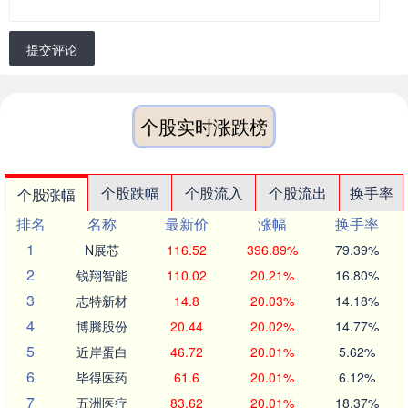
提交评论
个股实时涨跌榜
个股跌幅
个股流入
个股流出
换手率
个股涨幅
排名
名称
最新价
涨幅
换手率
1
N展芯
116.52
396.89%
79.39%
2
锐翔智能
110.02
20.21%
16.80%
3
志特新材
14.8
20.03%
14.18%
4
博腾股份
20.44
20.02%
14.77%
5
近岸蛋白
46.72
20.01%
5.62%
6
毕得医药
61.6
20.01%
6.12%
7
五洲医疗
83.62
20.01%
18.37%