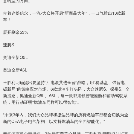
意转型的方向。”
带着这份信念，一汽-大众将开启“新商品大年”，一口气推出13款新
车！
展开剩余53%
速腾S
奥迪全新Q5L
奥迪全新A6L
王胜利明确提出要坚持“油电混共进全智”战略，用“稳基盘、强智电、
砺新局”的策略应对市场。6款燃油车打头阵，大众速腾S、探岳S、全
新揽巡，奥迪全新Q5L、A6L，每一款都搭载智能座舱和辅助驾驶系
统，用行动证明“燃油车同样可以很智能”。
“未来3年内，我们大众品牌和捷达品牌的所有燃油车型都会切换为全
新的CEA电子电气架构，以支持燃油车的全面智能化。”
新能源赛道全面提速，7款新车覆盖全品牌。王胜利强调要“坚决打赢