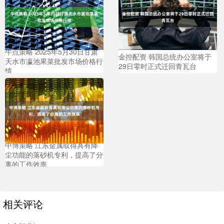
牛点策略 2025年5月30日甘肃
金控配资 韩国总统办公室将于
天水市瀛池果菜批发市场价格行
29日零时正式迁回青瓦台
情
中博策略 江东金属取得具有降
尘功能的落砂机专利，提高了分
离的工作效率
相关评论