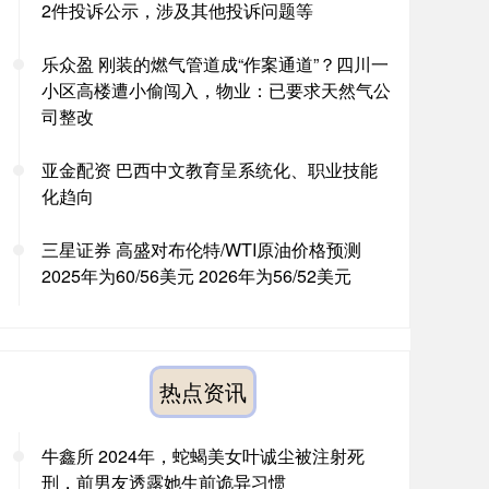
2件投诉公示，涉及其他投诉问题等
乐众盈 刚装的燃气管道成“作案通道”？四川一
小区高楼遭小偷闯入，物业：已要求天然气公
司整改
亚金配资 巴西中文教育呈系统化、职业技能
化趋向
三星证券 高盛对布伦特/WTI原油价格预测
2025年为60/56美元 2026年为56/52美元
热点资讯
牛鑫所 2024年，蛇蝎美女叶诚尘被注射死
刑，前男友透露她生前诡异习惯