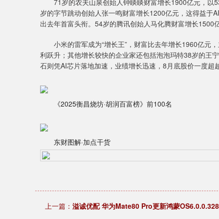
71岁的农夫山泉创始人钟睒睒财富增长1900亿元，以5
岁的字节跳动创始人张一鸣财富增长1200亿元，这得益于A
出去年首富头衔。54岁的腾讯创始人马化腾财富增长1500亿
小米的雷军成为“增长王”，财富比去年增长1960亿元
利跃升；其他增长较快的企业家还包括泡泡玛特38岁的王宁，
石则凭AI芯片落地加速，业绩增长迅速，8月底股价一度超越
《2025衡昌烧坊·胡润百富榜》前100名
东财图解·加点干货
上一篇：
溢诚优配 华为Mate80 Pro更新鸿蒙OS6.0.0