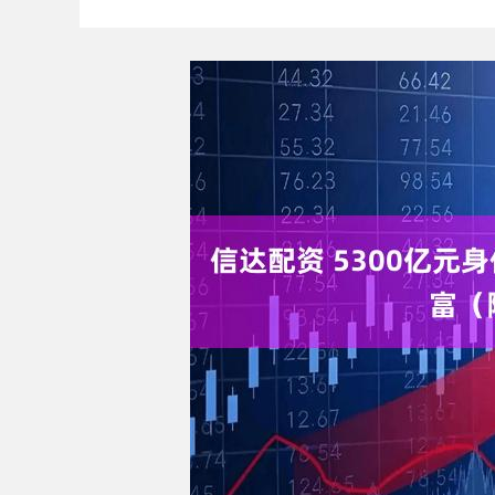
沪深300
4704.77
81.04
1.99%
53.46
1.