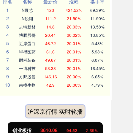
排名
名称
最新价
涨幅
换手率
1
N展芯
123
424.52%
69.39%
2
N锐翔
111.2
21.50%
11.90%
3
志特新材
14.8
20.03%
13.58%
4
博腾股份
20.44
20.02%
13.85%
5
近岸蛋白
46.72
20.01%
5.43%
6
毕得医药
61.6
20.01%
5.98%
7
耐科装备
49.67
20.01%
6.07%
8
一博科技
53.33
20.01%
16.45%
9
方邦股份
146.16
20.00%
6.65%
10
南模生物
42.9
20.00%
4.79%
沪深京行情 实时轮播
创业板指
3610.08
基
94.52
2.69%